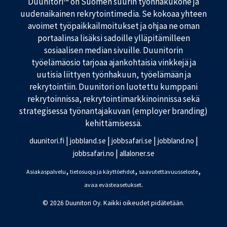
Duunitori™ on Suomen suurin työnhakukone ja
i
p
u
k
a
uudenaikainen rekrytointimedia. Se kokoaa yhteen
o
a
s
t
avoimet työpaikkailmoitukset ja ohjaa ne oman
t
i
portaalinsa lisäksi sadoille ylläpitämilleen
Y
s
a
sosiaalisen median sivuille. Duunitorin
r
u
i
i
työelämäosio tarjoaa ajankohtaisia vinkkejä ja
o
d
t
m
e
uutisia liittyen työnhakuun, työelämään ja
t
e
n
rekrytointiin. Duunitori on luotettu kumppani
ä
k
k
rekrytoinnissa, rekrytointimarkkinoinnissa sekä
j
e
s
ä
strategisessa työnantajakuvan (employer branding)
s
i
n
ä
kehittämisessä.
o
t
p
|
|
|
|
y
duunitori.fi
jobbland.se
jobbsafari.se
jobbland.no
a
ö
|
jobbsafari.no
allaloner.se
s
t
,
,
,
Asiakaspalvelu
tietosuoja ja käyttöehdot
saavutettavuusseloste
H
.
a
avaa evästeasetukset
k
© 2026 Duunitori Oy. Kaikki oikeudet pidätetään.
e
m
u