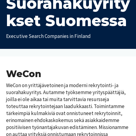
Suorahakuyrity
a
t
kset Suomessa
T
T
y
y
ö
Executive Search Companies in Finland
ö
p
e
a
i
l
k
ä
a
m
t
ä
WeCon
m
P
e
WeCon on yrittäjävetoinen ja moderni rekrytointi- ja 
a
d
i
suorahakuyritys. Autamme työksemme yrityspäättäjiä, 
i
k
joilla ei ole aikaa tai muita tarvittavia resursseja 
a
k
toteuttaa rekrytointejaan laadukkaasti. Toimintamme 
a
tärkeimpiä kulmakiviä ovat onnistuneet rekrytoinnit, 
U
k
T
u
erinomainen ehdokaskokemus sekä asiakkaidemme 
u
y
s
n
positiivisen työnantajakuvan edistäminen. Missionamme 
ö
i
n
on auttaa yrityksiä onnistumaan rekrytoinnissa 