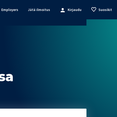
Employers
Jätä ilmoitus
Kirjaudu
Suosikit
sa