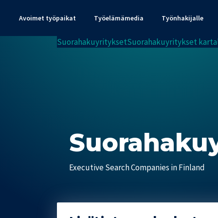
Avoimet työpaikat
Työelämämedia
Työnhakijalle
Suorahakuyritykset
Suorahakuyritykset karta
Suorahakuy
Executive Search Companies in Finland