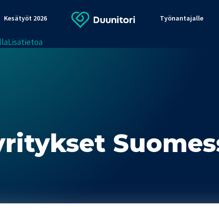
Kesätyöt 2026
Työnantajalle
lla
Lisätietoa
ritykset Suomes