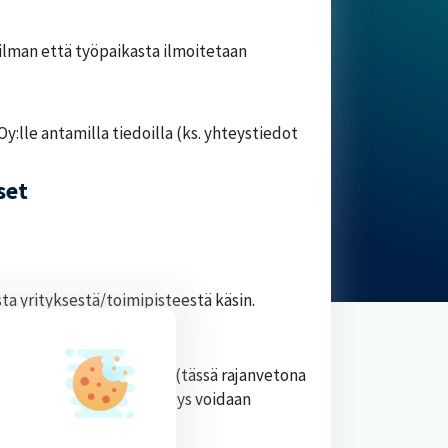
lman että työpaikasta ilmoitetaan
Oy:lle antamilla tiedoilla (ks. yhteystiedot
set
sta yrityksestä/toimipisteestä käsin.
ymboleilla:
rkitty tähtäimen kuvalla (tässä rajanvetona
itys/kauppanimellään - yritys voidaan