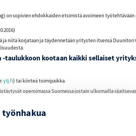
g) on sopivien ehdokkaiden etsimistä avoimeen työtehtävään i
10.2016)
 ja niitä korjataan ja täydennetään yritysten itsensä Duunitori 
llisuudesta.
-taulukkoon kootaan kaikki sellaiset yrityk
e:
ytj.fi
) tai kiinteä toimipaikka.
ka pistäytyvät operoimassa Suomessa jostain ulkomailla sijaitseva
ritykset on merkitty taulukkoon erilaisilla s
 työnhakua
vään ylimmän johdon konsultointiin keskittyvät yritykset on me
vuillaan eikä esimerkiksi lehdissä omalla logollaan tai omalla yr
ssa hakemuksia vastaanottavana tahona).