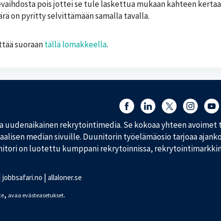
ikevaihdosta pois jottei se tule laskettua mukaan kahteen kerta
rä on pyritty selvittämään samalla tavalla.
ättää suoraan
tällä lomakkeella
.
Löydät meidät myös täältä:
 uudenaikainen rekrytointimedia. Se kokoaa yhteen avoimet t
iaalisen median sivuille. Duunitorin työelämäosio tarjoaa ajankoh
nitori on luotettu kumppani rekrytoinnissa, rekrytointimarkki
|
|
jobbsafari.no
allaloner.se
,
.
te
avaa evästeasetukset