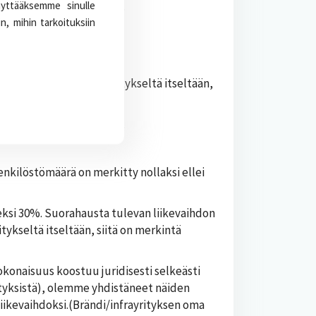
äyttääksemme sinulle
rkitty megafonin kuvalla.
n, mihin tarkoituksiin
tieto
) tai ne on saatu yritykseltä itseltään,
ai yrityksen kotisivuilta.
nkilöstömäärä on merkitty nollaksi ellei
eksi 30%. Suorahausta tulevan liikevaihdon
itykseltä itseltään, siitä on merkintä
konaisuus koostuu juridisesti selkeästi
tyksistä), olemme yhdistäneet näiden
liikevaihdoksi.(Brändi/infrayrityksen oma