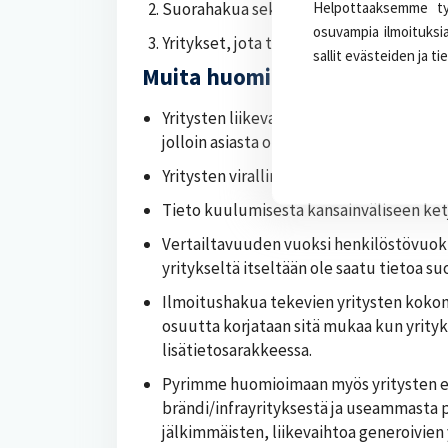
Helpottaaksemme työ
Suorahakua sekä ilmoitushakua ja/tai me
osuvampia ilmoituksia
Yritykset, jota tarjoavat edellisten lis
sallit evästeiden ja ti
Muita huomioita tiedoista:
Yritysten liikevaihto on otettu tuoreim
jolloin asiasta on mainittu lisätietokent
Yritysten virallinen nimi on otettu Kaup
Tieto kuulumisesta kansainväliseen ketj
Vertailtavuuden vuoksi henkilöstövuokra
yritykseltä itseltään ole saatu tietoa 
Ilmoitushakua tekevien yritysten kokon
osuutta korjataan sitä mukaa kun yrityksi
lisätietosarakkeessa.
Pyrimme huomioimaan myös yritysten eri
brändi/infrayrityksestä ja useammasta 
jälkimmäisten, liikevaihtoa generoivien 