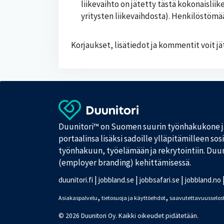
liikevaihto on jätetty tästä kokonaisli
yritysten liikevaihdosta). Henkilöstömää
Korjaukset, lisätiedot ja kommentit voit j
Duunitori™ on Suomen suurin työnhakukone ja
portaalinsa lisäksi sadoille ylläpitämilleen sos
työnhakuun, työelämään ja rekrytointiin. Duu
(employer branding) kehittämisessä.
|
|
|
duunitori.fi
jobbland.se
jobbsafari.se
jobbland.no
,
,
Asiakaspalvelu
tietosuoja ja käyttöehdot
saavutettavuusselos
© 2026 Duunitori Oy. Kaikki oikeudet pidätetään.