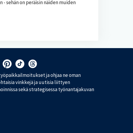
an - sehän on peräisin näiden muiden
yöpaikkailmoitukset ja ohjaa ne oman
taisia vinkkejä ja uutisia liittyen
noinnissa sekä strategisessa työnantajakuvan