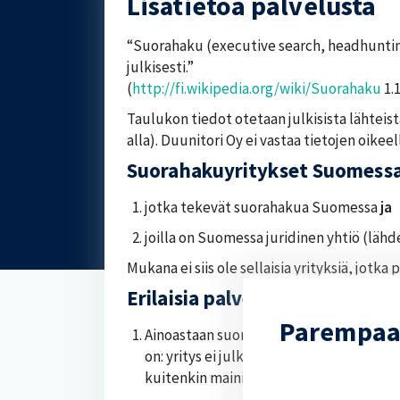
Lisätietoa palvelusta
“Suorahaku (executive search, headhuntin
julkisesti.”
(
http://fi.wikipedia.org/wiki/Suorahaku
1.
Taulukon tiedot otetaan julkisista lähteistä
alla). Duunitori Oy ei vastaa tietojen oikee
Suorahakuyritykset Suomessa 
jotka tekevät suorahakua Suomessa
ja
joilla on Suomessa juridinen yhtiö (lähd
Mukana ei siis ole sellaisia yrityksiä, jot
Erilaisia palveluja tarjoavat y
Parempaa
Ainoastaan suorahakuun ja siihen liitty
on: yritys ei julkaise ilmoituksia kotisi
kuitenkin mainita asiakkaan ilmoitukse