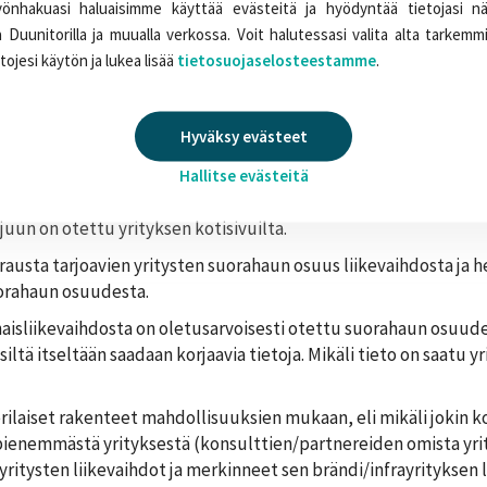
nhakuasi haluaisimme käyttää evästeitä ja hyödyntää tietojasi n
rkittävissä määrin testauspalveluja tarjoavat yritykset on me
 Duunitorilla ja muualla verkossa. Voit halutessasi valita alta tarkemmi
äksi henkilövuokrausta, on merkitty ihmisen kuvalla.
etojesi käytön ja lukea lisää
tietosuojaselosteestamme
.
masta tilinpäätöksestä, samoin henkilöstömäärä (lähde:
Asiakas
Hyväksy evästeet
ässä.
Hallitse evästeitä
parekisteristä (
ytj.fi
) ja markkinointinimi Kaupparekisteristä ja/t
uun on otettu yrityksen kotisivuilta.
usta tarjoavien yritysten suorahaun osuus liikevaihdosta ja he
suorahaun osuudesta.
aisliikevaihdosta on oletusarvoisesti otettu suorahaun osuud
ltä itseltään saadaan korjaavia tietoja. Mikäli tieto on saatu yr
laiset rakenteet mahdollisuuksien mukaan, eli mikäli jokin ko
pienemmästä yrityksestä (konsulttien/partnereiden omista yri
yritysten liikevaihdot ja merkinneet sen brändi/infrayrityksen 