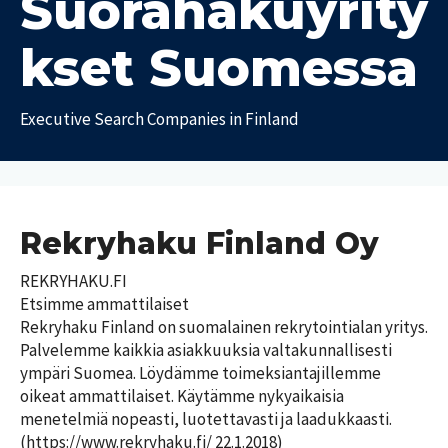
Suorahakuyrity
a
t
kset Suomessa
T
T
y
y
ö
Executive Search Companies in Finland
ö
p
e
a
i
l
k
ä
a
m
t
ä
Rekryhaku Finland Oy
m
P
e
REKRYHAKU.FI

a
d
i
Etsimme ammattilaiset

i
k
Rekryhaku Finland on suomalainen rekrytointialan yritys. 
a
k
Palvelemme kaikkia asiakkuuksia valtakunnallisesti 
a
ympäri Suomea. Löydämme toimeksiantajillemme 
U
k
T
u
oikeat ammattilaiset. Käytämme nykyaikaisia 
u
y
s
n
menetelmiä nopeasti, luotettavasti ja laadukkaasti.

ö
i
n
(https://www.rekryhaku.fi/ 22.1.2018)