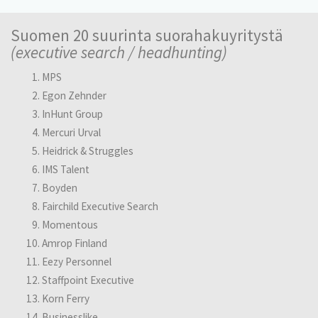
ä
a
t
t
t
y
y
j
Suomen 20 suurinta suorahakuyritystä
J
s
ö
a
(executive search / headhunting)
o
&
t
t
b
y
i
MPS
b
h
Y
l
p
t
Egon Zehnder
s
a
å
e
i
s
InHunt Group
s
y
t
t
Mercuri Urval
s
v
t
o
t
e
ö
Heidrick & Struggles
t
i
n
i
IMS Talent
e
s
h
Boyden
d
i
k
o
n
a
Fairchild Executive Search
t
:
Momentous
1
R
Amrop Finland
5
T
e
–
Eezy Personnel
y
k
1
ö
Staffpoint Executive
r
6
p
y
Korn Ferry
-
a
o
v
Businesslike