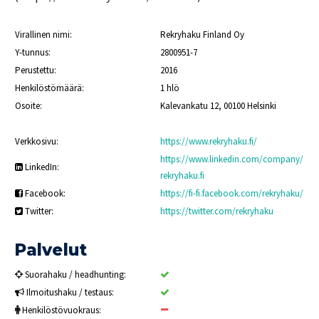
n
m
i
m
h
t
a
a
t
Virallinen nimi:
Rekryhaku Finland Oy
t
k
a
Y-tunnus:
2800951-7
i
i
T
Perustettu:
2016
n
j
y
a
Henkilöstömäärä:
1 hlö
ö
Y
l
Osoite:
Kalevankatu 12, 00100 Helsinki
n
r
l
h
i
e
a
t
Verkkosivu:
https://www.rekryhaku.fi/
k
y
https://www.linkedin.com/company/
A
u
k
LinkedIn:
K
m
rekryhaku.fi
s
e
m
T
i
Facebook:
https://fi-fi.facebook.com/rekryhaku/
s
a
y
t
Twitter:
https://twitter.com/rekryhaku
ä
t
ö
t
t
t
u
ä
i
y
r
i
Palvelut
o
a
ö
n
p
t
Suorahaku / headhunting:
a
T
2
A
Ilmoitushaku / testaus:
s
y
l
0
ö
Henkilöstövuokraus:
o
2