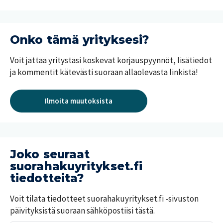
i
p
u
k
a
o
a
s
t
t
i
Onko tämä yrityksesi?
Y
s
a
r
u
i
i
Voit jättää yritystäsi koskevat korjauspyynnöt, lisätiedot
o
d
t
m
ja kommentit kätevästi suoraan allaolevasta linkistä!
e
t
e
n
ä
k
k
j
e
s
Ilmoita muutoksista
ä
s
i
n
ä
o
t
p
y
a
ö
Joko seuraat
s
t
suorahakuyritykset.fi
H
tiedotteita?
a
k
Voit tilata tiedotteet suorahakuyritykset.fi -sivuston
e
päivityksistä suoraan sähköpostiisi tästä.
m
u