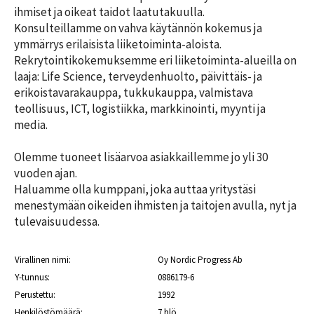
n
m
i
ihmiset ja oikeat taidot laatutakuulla.

m
h
t
Konsulteillamme on vahva käytännön kokemus ja 
a
a
t
t
ymmärrys erilaisista liiketoiminta-aloista. 
k
a
i
i
Rekrytointikokemuksemme eri liiketoiminta-alueilla on 
T
n
j
laaja: Life Science, terveydenhuolto, päivittäis- ja 
y
a
erikoistavarakauppa, tukkukauppa, valmistava 
ö
Y
l
n
teollisuus, ICT, logistiikka, markkinointi, myynti ja 
r
l
h
i
media.

e
a
t
k
y
Olemme tuoneet lisäarvoa asiakkaillemme jo yli 30 
A
u
k
K
m
vuoden ajan.

s
e
m
T
Haluamme olla kumppani, joka auttaa yritystäsi 
i
s
a
y
t
menestymään oikeiden ihmisten ja taitojen avulla, nyt ja 
ä
t
ö
t
tulevaisuudessa.
t
t
u
ä
i
y
r
i
o
a
ö
n
Virallinen nimi:
Oy Nordic Progress Ab
p
t
Y-tunnus:
0886179-6
a
T
2
A
s
y
l
Perustettu:
1992
0
ö
o
2
Henkilöstömäärä:
7 hlö