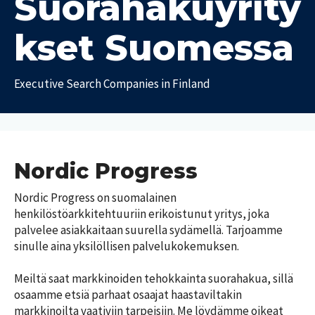
Suorahakuyrity
a
t
kset Suomessa
T
T
y
y
ö
Executive Search Companies in Finland
ö
p
e
a
i
l
k
ä
a
m
t
ä
Nordic Progress
m
P
e
Nordic Progress on suomalainen 
a
d
i
henkilöstöarkkitehtuuriin erikoistunut yritys, joka 
i
k
palvelee asiakkaitaan suurella sydämellä. Tarjoamme 
a
k
sinulle aina yksilöllisen palvelukokemuksen.

a
U
k
T
u
Meiltä saat markkinoiden tehokkainta suorahakua, sillä 
u
y
s
n
osaamme etsiä parhaat osaajat haastaviltakin 
ö
i
n
markkinoilta vaativiin tarpeisiin. Me löydämme oikeat 