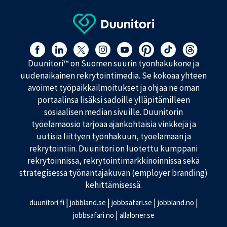
Löydät meidät myös täältä:
Duunitori™ on Suomen suurin työnhakukone ja
uudenaikainen rekrytointimedia. Se kokoaa yhteen
avoimet työpaikkailmoitukset ja ohjaa ne oman
portaalinsa lisäksi sadoille ylläpitämilleen
sosiaalisen median sivuille. Duunitorin
työelämäosio tarjoaa ajankohtaisia vinkkejä ja
uutisia liittyen työnhakuun, työelämään ja
rekrytointiin. Duunitori on luotettu kumppani
rekrytoinnissa, rekrytointimarkkinoinnissa sekä
strategisessa työnantajakuvan (employer branding)
kehittämisessä.
|
|
|
|
duunitori.fi
jobbland.se
jobbsafari.se
jobbland.no
|
jobbsafari.no
allaloner.se