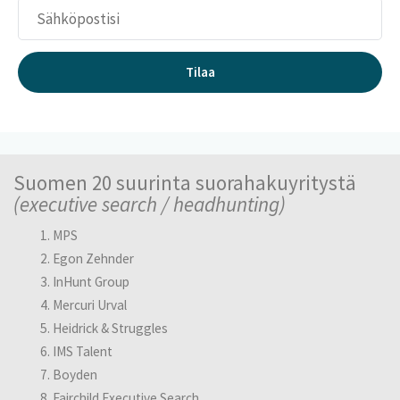
k
s
e
t
Tilaa
-
p
a
l
v
e
Suomen 20 suurinta suorahakuyritystä
l
u
(executive search / headhunting)
MPS
Egon Zehnder
InHunt Group
Mercuri Urval
Heidrick & Struggles
IMS Talent
Boyden
Fairchild Executive Search