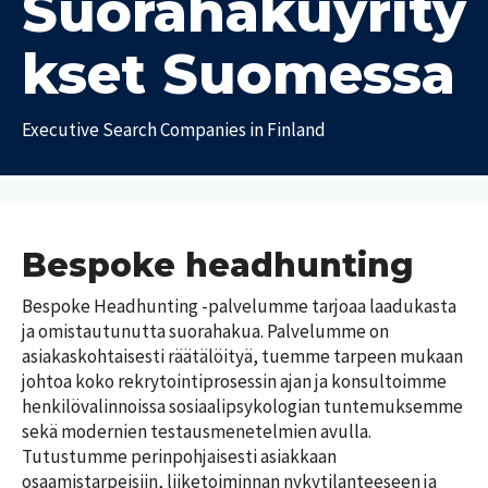
Suorahakuyrity
a
t
kset Suomessa
T
T
y
y
ö
Executive Search Companies in Finland
ö
p
e
a
i
l
k
ä
a
m
t
ä
Bespoke headhunting
m
P
e
Bespoke Headhunting -palvelumme tarjoaa laadukasta 
a
d
i
ja omistautunutta suorahakua. Palvelumme on 
i
k
asiakaskohtaisesti räätälöityä, tuemme tarpeen mukaan 
a
k
johtoa koko rekrytointiprosessin ajan ja konsultoimme 
a
henkilövalinnoissa sosiaalipsykologian tuntemuksemme 
U
k
T
u
sekä modernien testausmenetelmien avulla. 
u
y
s
n
Tutustumme perinpohjaisesti asiakkaan 
ö
i
n
osaamistarpeisiin, liiketoiminnan nykytilanteeseen ja 