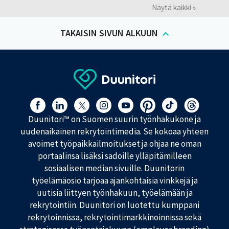
i
p
u
Näytä kaikki »
k
a
o
a
s
t
t
TAKAISIN SIVUN ALKUUN
i
Y
s
a
r
u
i
i
o
d
t
m
e
t
e
n
ä
k
k
j
e
Löydät meidät myös täältä:
s
ä
s
i
Duunitori™ on Suomen suurin työnhakukone ja
n
ä
o
uudenaikainen rekrytointimedia. Se kokoaa yhteen
t
p
y
avoimet työpaikkailmoitukset ja ohjaa ne oman
a
ö
portaalinsa lisäksi sadoille ylläpitämilleen
s
t
sosiaalisen median sivuille. Duunitorin
H
työelämäosio tarjoaa ajankohtaisia vinkkejä ja
a
uutisia liittyen työnhakuun, työelämään ja
k
rekrytointiin. Duunitori on luotettu kumppani
e
m
rekrytoinnissa, rekrytointimarkkinoinnissa sekä
u