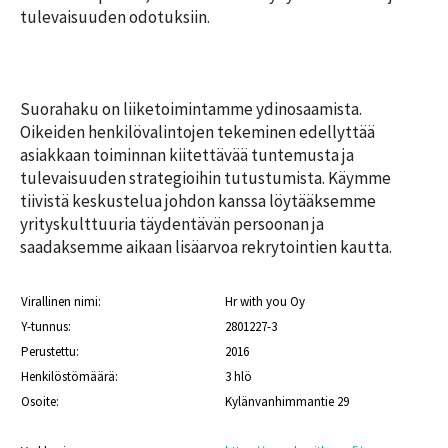
n
m
i
tulevaisuuden odotuksiin.

m
h
t
a
a
t
t
k
a
i
i
T
n
j
Suorahaku on liiketoimintamme ydinosaamista. 
y
a
Oikeiden henkilövalintojen tekeminen edellyttää 
ö
Y
l
n
asiakkaan toiminnan kiitettävää tuntemusta ja 
r
l
h
i
tulevaisuuden strategioihin tutustumista. Käymme 
e
a
t
tiivistä keskustelua johdon kanssa löytääksemme 
k
y
yrityskulttuuria täydentävän persoonan ja 
A
u
k
K
m
saadaksemme aikaan lisäarvoa rekrytointien kautta.
s
e
m
T
i
s
a
y
t
ä
t
Virallinen nimi:
Hr with you Oy
ö
t
t
t
u
ä
Y-tunnus:
2801227-3
i
y
r
i
Perustettu:
2016
o
a
ö
n
Henkilöstömäärä:
3 hlö
p
t
a
T
2
A
Osoite:
Kylänvanhimmantie 29
s
y
l
0
ö
o
2