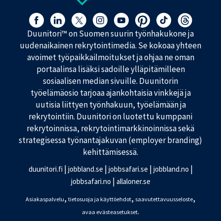
k
s
Löydät meidät myös täältä:
e
Duunitori™ on Suomen suurin työnhakukone ja
t
-
uudenaikainen rekrytointimedia. Se kokoaa yhteen
p
avoimet työpaikkailmoitukset ja ohjaa ne oman
a
portaalinsa lisäksi sadoille ylläpitämilleen
l
sosiaalisen median sivuille. Duunitorin
v
e
työelämäosio tarjoaa ajankohtaisia vinkkejä ja
l
uutisia liittyen työnhakuun, työelämään ja
u
rekrytointiin. Duunitori on luotettu kumppani
rekrytoinnissa, rekrytointimarkkinoinnissa sekä
strategisessa työnantajakuvan (employer branding)
kehittämisessä.
|
|
|
|
duunitori.fi
jobbland.se
jobbsafari.se
jobbland.no
|
jobbsafari.no
allaloner.se
,
,
,
Asiakaspalvelu
tietosuoja ja käyttöehdot
saavutettavuusseloste
.
avaa evästeasetukset