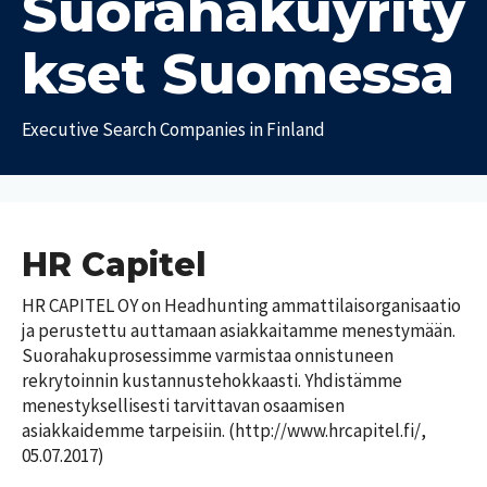
Suorahakuyrity
a
t
kset Suomessa
T
T
y
y
ö
Executive Search Companies in Finland
ö
p
e
a
i
l
k
ä
a
m
t
ä
HR Capitel
m
P
e
HR CAPITEL OY on Headhunting ammattilaisorganisaatio 
a
d
i
ja perustettu auttamaan asiakkaitamme menestymään. 
i
k
Suorahakuprosessimme varmistaa onnistuneen 
a
k
rekrytoinnin kustannustehokkaasti. Yhdistämme 
a
menestyksellisesti tarvittavan osaamisen 
U
k
T
u
asiakkaidemme tarpeisiin. (http://www.hrcapitel.fi/, 
u
y
s
n
05.07.2017)
ö
i
n