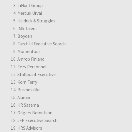
k
InHunt Group
s
Mercuri Urval
e
t
Heidrick & Struggles
-
IMS Talent
p
Boyden
a
l
Fairchild Executive Search
v
Momentous
e
Amrop Finland
l
u
Eezy Personnel
Staffpoint Executive
Korn Ferry
Businesslike
Alumni
HR Satama
Odgers Berndtson
JFP Executive Search
HRS Advisors