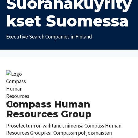
Suorahakuyrity
a
t
kset Suomessa
T
T
y
y
ö
Executive Search Companies in Finland
ö
p
e
a
i
l
k
ä
a
m
t
ä
m
P
e
a
d
i
i
k
Compass Human
a
k
a
Resources Group
U
k
T
u
u
Proselectum on vaihtanut nimensä Compass Human 
y
s
n
Resources Groupiksi. Compassin pohjoismaisten 
ö
i
n