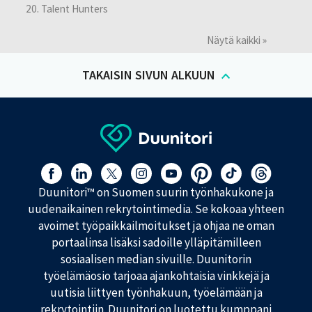
Talent Hunters
Näytä kaikki »
TAKAISIN SIVUN ALKUUN
Löydät meidät myös täältä:
Duunitori™ on Suomen suurin työnhakukone ja
uudenaikainen rekrytointimedia. Se kokoaa yhteen
avoimet työpaikkailmoitukset ja ohjaa ne oman
portaalinsa lisäksi sadoille ylläpitämilleen
sosiaalisen median sivuille. Duunitorin
työelämäosio tarjoaa ajankohtaisia vinkkejä ja
uutisia liittyen työnhakuun, työelämään ja
rekrytointiin. Duunitori on luotettu kumppani