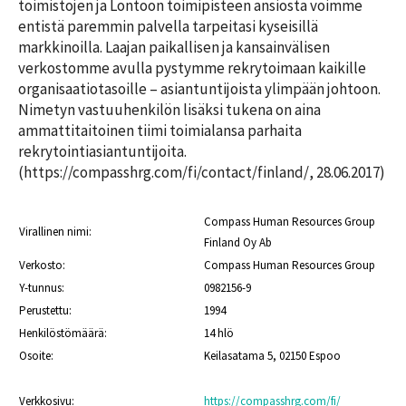
n
m
toimistojen ja Lontoon toimipisteen ansiosta voimme 
i
m
h
t
entistä paremmin palvella tarpeitasi kyseisillä 
a
a
t
markkinoilla. Laajan paikallisen ja kansainvälisen 
t
k
a
verkostomme avulla pystymme rekrytoimaan kaikille 
i
i
T
organisaatiotasoille – asiantuntijoista ylimpään johtoon. 
n
j
y
Nimetyn vastuuhenkilön lisäksi tukena on aina 
a
ö
Y
l
ammattitaitoinen tiimi toimialansa parhaita 
n
r
l
rekrytointiasiantuntijoita. 
h
i
e
(https://compasshrg.com/fi/contact/finland/, 28.06.2017)
a
t
k
y
A
u
k
K
m
Compass Human Resources Group
s
Virallinen nimi:
e
m
T
Finland Oy Ab
i
s
a
y
t
Verkosto:
Compass Human Resources Group
ä
t
ö
t
Y-tunnus:
0982156-9
t
t
u
ä
i
y
r
Perustettu:
1994
i
o
a
ö
n
Henkilöstömäärä:
14 hlö
p
t
Osoite:
Keilasatama 5, 02150 Espoo
a
T
2
A
s
y
l
0
ö
o
2
Verkkosivu:
https://compasshrg.com/fi/