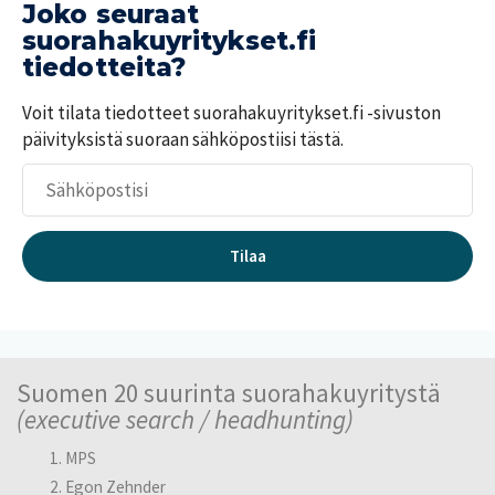
i
p
Joko seuraat
u
k
a
o
suorahakuyritykset.fi
a
s
t
tiedotteita?
t
i
Y
s
a
r
Voit tilata tiedotteet suorahakuyritykset.fi -sivuston
u
i
i
o
päivityksistä suoraan sähköpostiisi tästä.
d
t
m
e
t
e
n
ä
k
k
j
e
s
ä
s
i
Tilaa
n
ä
o
t
p
y
a
ö
s
t
H
Suomen 20 suurinta suorahakuyritystä
a
(executive search / headhunting)
k
e
MPS
m
Egon Zehnder
u